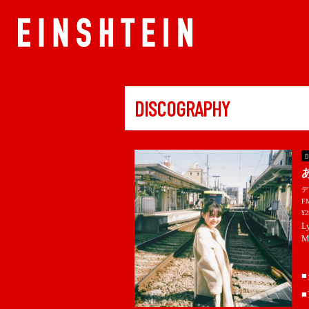
DISCOGRAPHY
D
デ
F
¥2
L
M
■