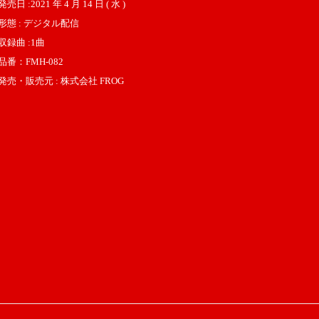
発売日 :2021 年 4 月 14 日 ( 水 )
形態 : デジタル配信
収録曲 :1曲
品番：FMH-082
発売・販売元 : 株式会社 FROG