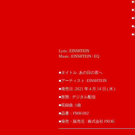
■
■
■
■
■
Lyric: EINSHTEIN
Music: EINSHTEIN / EQ
■タイトル :あの日の君へ
■アーティスト :EINSHTEIN
■発売日 :2021 年 4 月 14 日 ( 水 )
■形態 : デジタル配信
■収録曲 :1曲
■品番：FMH-082
■発売・販売元 : 株式会社 FROG