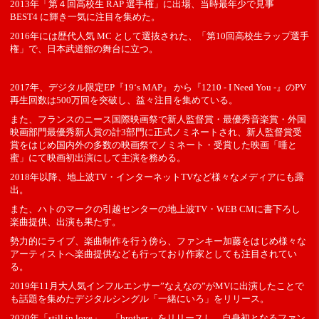
2013年「第４回高校生 RAP 選手権」に出場、当時最年少で見事
BEST4 に輝き一気に注目を集めた。
2016年には歴代人気 MC として選抜された、「第10回高校生ラップ選手
権」で、日本武道館の舞台に立つ。
2017年、デジタル限定EP『19‘s MAP』 から『1210 - I Need You -』のPV
再生回数は500万回を突破し、益々注目を集めている。
また、フランスのニース国際映画祭で新人監督賞・最優秀音楽賞・外国
映画部門最優秀新人賞の計3部門に正式ノミネートされ、新人監督賞受
賞をはじめ国内外の多数の映画祭でノミネート・受賞した映画「唾と
蜜」にて映画初出演にして主演を務める。
2018年以降、地上波TV・インターネットTVなど様々なメディアにも露
出。
また、ハトのマークの引越センターの地上波TV・WEB CMに書下ろし
楽曲提供、出演も果たす。
勢力的にライブ、楽曲制作を行う傍ら、ファンキー加藤をはじめ様々な
アーティストへ楽曲提供なども行っており作家としても注目されてい
る。
2019年11月大人気インフルエンサー”なえなの”がMVに出演したことで
も話題を集めたデジタルシングル「一緒にいろ」をリリース。
2020年「still in love」、「brother」をリリースし、自身初となるファン