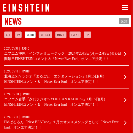
NEWS
BACK
ALL
TV
RADIO
RELEASE
MOVIE
EVENT
CM
2024/01/31
RADIO
エフエム沖縄「インフォミュージック」2024年2月5日(月)～2月9日(金)5日
間毎日EINSHTEINコメント＆「Never Ever End」オンエア決定！！
2024/01/10
RADIO
北海道STVラジオ「まるごと！エンタメ～ション」1月15日(月)
EINSHTEINコメント＆「Never Ever End」オンエア決定！！
2024/01/08
RADIO
エフエム岩手「夕刊ラジオ〜YOU CAN RADIO〜」1月15日(月)
EINSHTEINコメント＆「Never Ever End」オンエア決定！！
2024/01/01
RADIO
FMぱるるん「Next BEATune」１月のオススメソングとして「Never Ever
End」オンエア決定！！