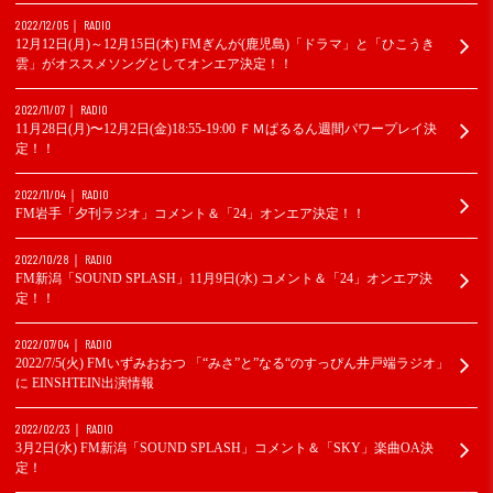
2022/12/05
RADIO
12月12日(月)～12月15日(木) FMぎんが(鹿児島)「ドラマ」と「ひこうき
雲」がオススメソングとしてオンエア決定！！
2022/11/07
RADIO
11月28日(月)〜12月2日(金)18:55-19:00 ＦＭぱるるん週間パワープレイ決
定！！
2022/11/04
RADIO
FM岩手「夕刊ラジオ」コメント＆「24」オンエア決定！！
2022/10/28
RADIO
FM新潟「SOUND SPLASH」11月9日(水) コメント＆「24」オンエア決
定！！
2022/07/04
RADIO
2022/7/5(火) FMいずみおおつ 「“みさ”と”なる“のすっぴん井戸端ラジオ」
に EINSHTEIN出演情報
2022/02/23
RADIO
3月2日(水) FM新潟「SOUND SPLASH」コメント＆「SKY」楽曲OA決
定！